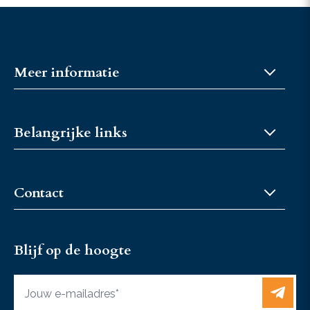
Meer informatie
Over JongKFPS
Belangrijke links
Fokkerijcoaches
Privacybeleid
Word lid of vriend
Fokkerijcoaches
Contact
Fokkerijcoaches
Sponsormogelijkheden
JongKFPS@KFPS.nl
Vacatures
Blijf op de hoogte
+31 6 37467433
Contact