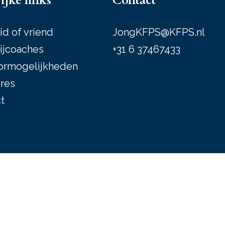
ijke links
Contact
id of vriend
JongKFPS@KFPS.nl
ijcoaches
+31 6 37467433
ormogelijkheden
res
t