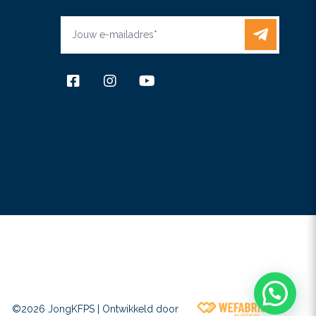
Wefabr
©2026 JongKFPS |
Ontwikkeld door