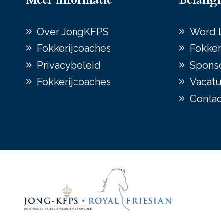
Meer informatie
Belangr
Over JongKFPS
Word l
Fokkerijcoaches
Fokker
Privacybeleid
Spons
Fokkerijcoaches
Vacatu
Contac