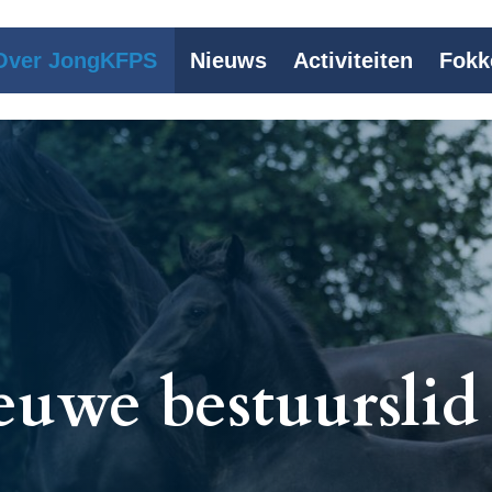
Over JongKFPS
Nieuws
Activiteiten
Fokk
euwe bestuurslid
?