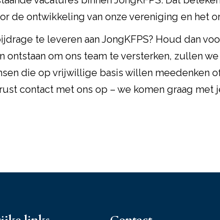
ande vacatures binnen JongKFPS. Dat betekent e
r de ontwikkeling van onze vereniging en het or
bijdrage te leveren aan JongKFPS? Houd dan voor
ontstaan om ons team te versterken, zullen we d
en die op vrijwillige basis willen meedenken of
rust contact met ons op – we komen graag met j