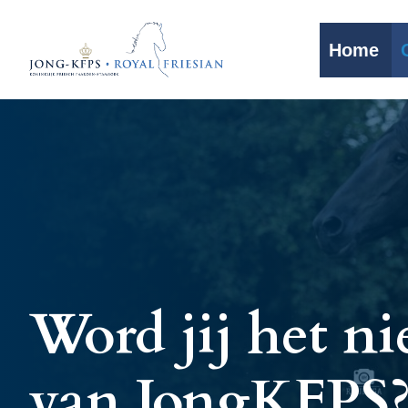
Home
Word jij het ni
van JongKFPS