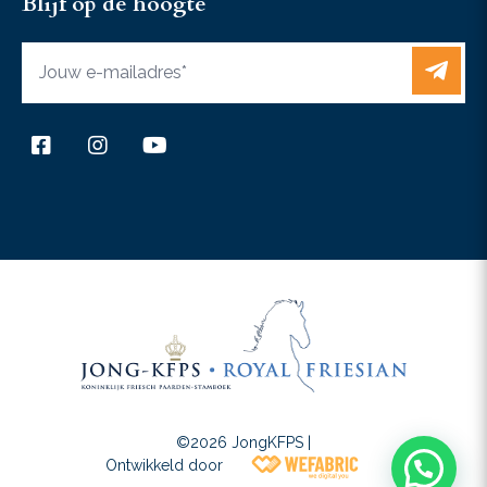
Blijf op de hoogte
+31 6 37467433
Contact
©2026 JongKFPS |
Wefabric
Ontwikkeld door