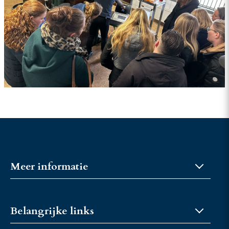
Meer informatie
Over JongKFPS
Belangrijke links
Fokkerijcoaches