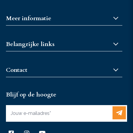
Meer informatie
Over JongKFPS
Belangrijke links
Fokkerijcoaches
Privacybeleid
Word lid of vriend
Fokkerijcoaches
Contact
Fokkerijcoaches
Sponsormogelijkheden
JongKFPS@KFPS.nl
Vacatures
Blijf op de hoogte
+31 6 37467433
Contact