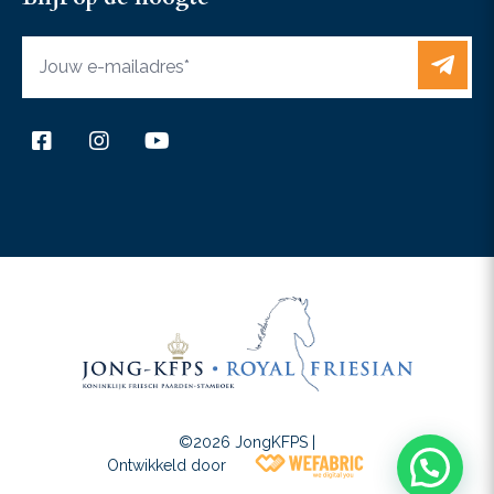
+31 6 37467433
Contact
©2026 JongKFPS |
Wefabric
Ontwikkeld door