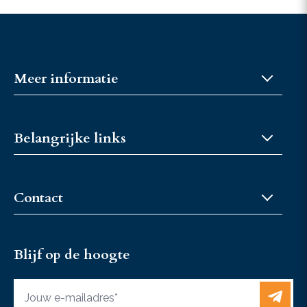
Meer informatie
Over JongKFPS
Belangrijke links
Fokkerijcoaches
Privacybeleid
Word lid of vriend
Fokkerijcoaches
Contact
Fokkerijcoaches
Sponsormogelijkheden
JongKFPS@KFPS.nl
Vacatures
Blijf op de hoogte
+31 6 37467433
Contact