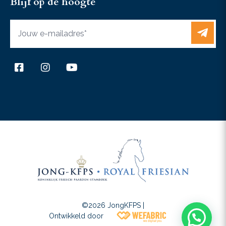
Blijf op de hoogte
+31 6 37467433
Contact
©2026 JongKFPS |
Wefabric
Ontwikkeld door