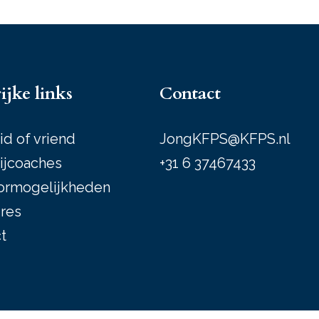
ijke links
Contact
id of vriend
JongKFPS@KFPS.nl
ijcoaches
+31 6 37467433
ormogelijkheden
res
t