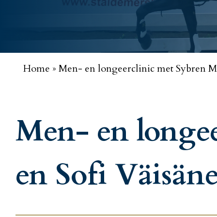
Home
»
Men- en longeerclinic met Sybren M
Men- en longe
en Sofi Väisän