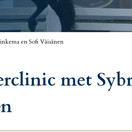
inkema en Sofi Väisänen
erclinic met Sy
en