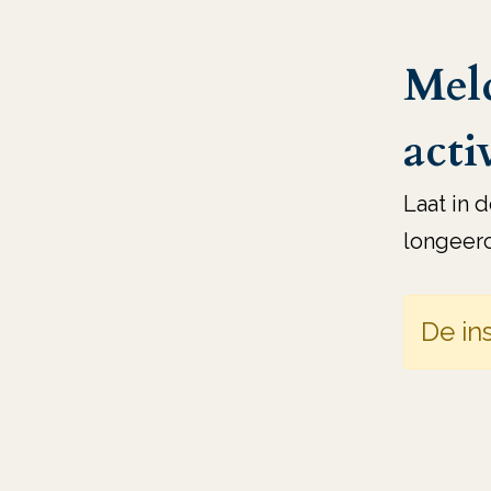
Meld
acti
Laat in 
longeerc
De ins