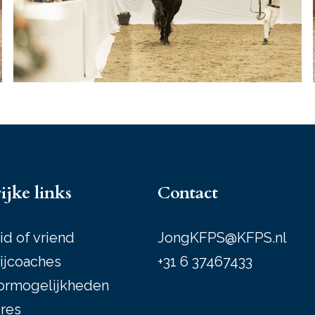
ijke links
Contact
id of vriend
JongKFPS@KFPS.nl
ijcoaches
+31 6 37467433
ormogelijkheden
res