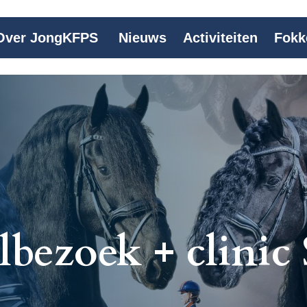
Over JongKFPS
Nieuws
Activiteiten
Fokk
bezoek + clinic 