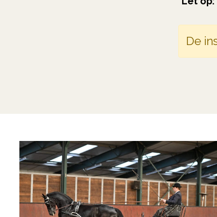
*Let op:
De ins