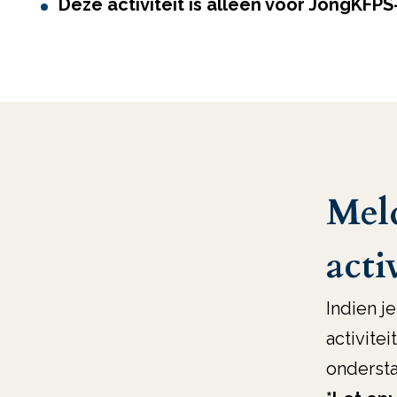
Deze activiteit is alleen voor JongKFP
Meld
acti
Indien j
activitei
ondersta