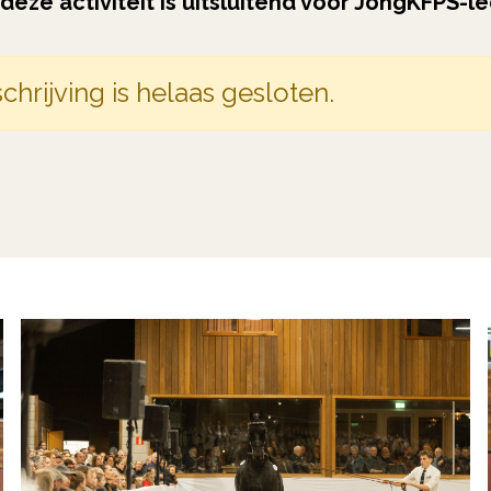
 deze activiteit is uitsluitend voor JongKFPS-l
chrijving is helaas gesloten.