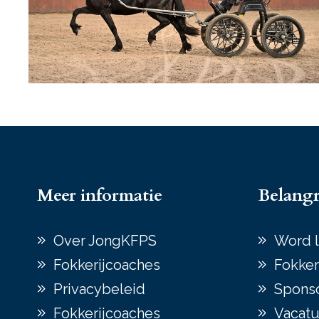
Meer informatie
Belangr
Over JongKFPS
Word l
Fokkerijcoaches
Fokker
Privacybeleid
Spons
Fokkerijcoaches
Vacatu