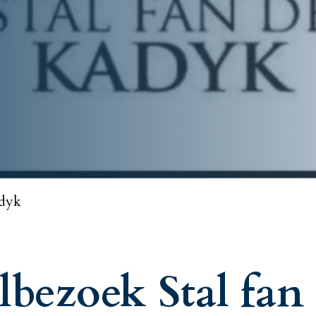
adyk
lbezoek Stal fa