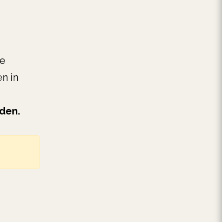
ze
n in
eden.