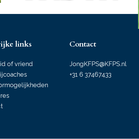
ijke links
Contact
id of vriend
JongKFPS@KFPS.nl
ijcoaches
+31 6 37467433
ormogelijkheden
res
t