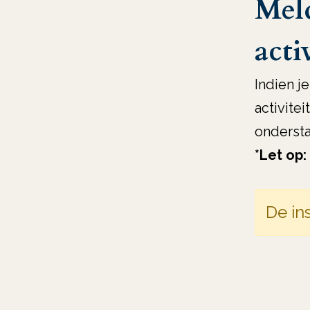
Meld
acti
Indien j
activitei
ondersta
*Let op:
De ins